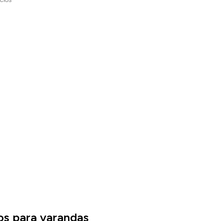
CIOS
os para varandas