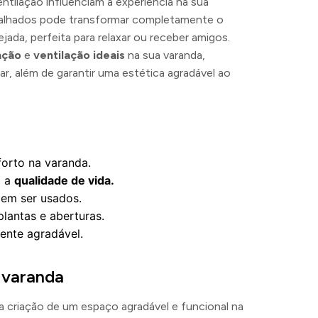
ntilação influenciam a experiência na sua
alhados pode transformar completamente o
ada, perfeita para relaxar ou receber amigos.
ação
e
ventilação ideais
na sua varanda,
r, além de garantir uma estética agradável ao
forto na varanda.
m a
qualidade de vida.
em ser usados.
lantas e aberturas.
ente agradável.
 varanda
 criação de um espaço agradável e funcional na