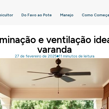
picultor
Do Favo ao Pote
Manejo
Como Começar
uminação e ventilação ide
varanda
27 de fevereiro de 2025
11 minutos de leitura