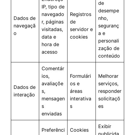
de
IP, tipo de
desempe
navegado
Registros
Dados de
nho,
r, páginas
de
navegaçã
seguranç
visitadas,
servidor e
o
a e
data e
cookies
personali
hora de
zação de
acesso
conteúdo
Comentár
ios,
Formulári
Melhorar
avaliaçõe
os e
serviços,
Dados de
s,
áreas
responder
interação
mensagen
interativa
solicitaçõ
s
s
es
enviadas
Exibir
Preferênci
Cookies
publicida