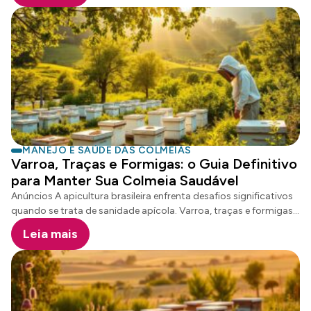
apiários. Pesquisas da Embrapa revelam que 37% das perdas
anuais de colônias no Brasil estão diretamente relacionadas ao
uso de pesticidas sintéticos. A apicultura sustentável representa
uma alternativa eficaz para proteger de colmeias, combinando
técnicas ecológicas com alta performance. Anúncios Os
métodos naturais não apenas reduzem os riscos para as
abelhas, mas também contribuem para a preservação do meio
ambiente e a produção de mel […]
MANEJO E SAÚDE DAS COLMEIAS
Varroa, Traças e Formigas: o Guia Definitivo
para Manter Sua Colmeia Saudável
Anúncios A apicultura brasileira enfrenta desafios significativos
quando se trata de sanidade apícola. Varroa, traças e formigas
representam ameaças constantes que podem comprometer a
Leia mais
saúde e produtividade das colmeias em todo o país. O controle
eficiente dessas pragas exige conhecimento técnico e
estratégias preventivas. Apicultores precisam estar preparados
para identificar e combater essas ameaças, garantindo o
desenvolvimento saudável das colônias de abelhas. Anúncios