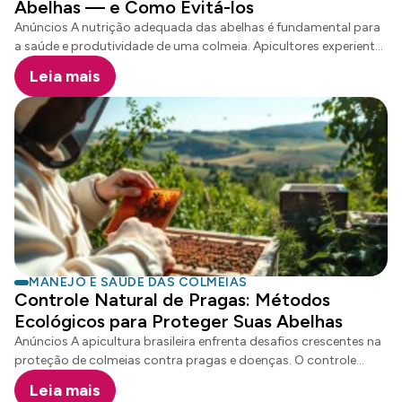
Abelhas — e Como Evitá-los
Anúncios A nutrição adequada das abelhas é fundamental para
a saúde e produtividade de uma colmeia. Apicultores experientes
e iniciantes frequentemente cometem erros críticos que podem
Leia mais
comprometer o desenvolvimento das colônias. Compreender os
princípios básicos da alimentação apícola é essencial para
garantir o bem-estar desses polinizadores fundamentais. As
abelhas possuem necessidades nutricionais complexas que vão
além do simples fornecimento de açúcar. Cada decisão
alimentar impacta diretamente a sobrevivência e o desempenho
do enxame, exigindo conhecimento técnico e cuidado
específico. Anúncios Principais Pontos Por Que a Alimentação
Adequada é Fundamental para a Saúde das Colmeias A nutrição
das abelhas representa um pilar […]
MANEJO E SAÚDE DAS COLMEIAS
Controle Natural de Pragas: Métodos
Ecológicos para Proteger Suas Abelhas
Anúncios A apicultura brasileira enfrenta desafios crescentes na
proteção de colmeias contra pragas e doenças. O controle
natural de pragas surge como uma solução inovadora para
Leia mais
preservar a saúde das abelhas e garantir a produtividade dos