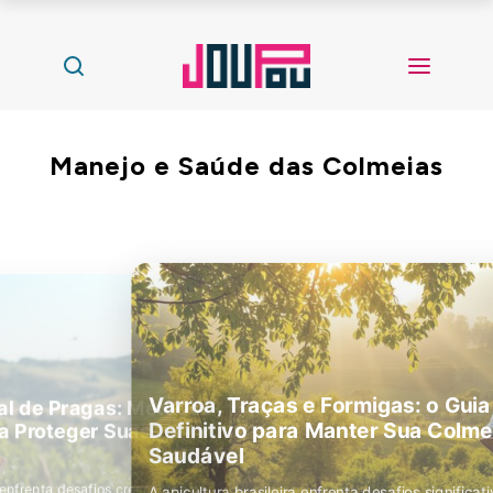
Manejo e Saúde das Colmeias
Varroa, Traças e Formigas: o Guia
Definitivo para Manter Sua Colmeia
Saudável