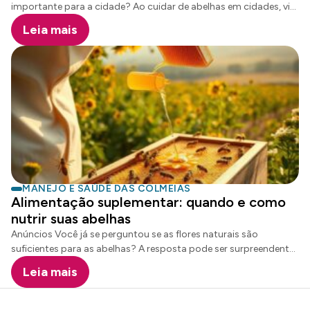
importante para a cidade? Ao cuidar de abelhas em cidades, vi
que a saúde das colônias é muito mais que mel. É preciso
Leia mais
encontrar problemas antes que seja tarde demais. Eu perdi 70%
de uma colmeia em duas semanas. Depois descobri que
varroose, um ácaro pequeno, havia se espalhado. Agora, uso
métodos práticos para ver mudanças pequenas, como o
zumbido das abelhas. Anúncios Na cidade, há riscos como
poluição e falta de flores. Uma vez, encontrei abelhas perto de
postes de luz, sinal de que estavam intoxicadas. Eu monitoro as
abelhas […]
MANEJO E SAÚDE DAS COLMEIAS
Alimentação suplementar: quando e como
nutrir suas abelhas
Anúncios Você já se perguntou se as flores naturais são
suficientes para as abelhas? A resposta pode ser surpreendente.
No Brasil, com estações que mudam muito, dar nutrientes
Leia mais
certos é essencial para apicultores. Estudos mostram que 90%
das perdas de enxames em seca são por falta de energia. Não dá
só para dar açúcar ou xarope. É preciso entender o ciclo da