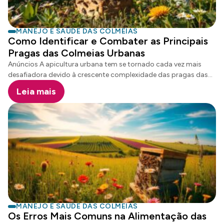
MANEJO E SAÚDE DAS COLMEIAS
Como Identificar e Combater as Principais
Pragas das Colmeias Urbanas
Anúncios A apicultura urbana tem se tornado cada vez mais
desafiadora devido à crescente complexidade das pragas das
colmeias. Os apicultores enfrentam obstáculos significativos na
Leia mais
manutenção da saúde das abelhas urbanas, especialmente em
ambientes com alta densidade populacional e diversos fatores
de estresse ambiental. O conhecimento técnico sobre
identificação e controle de pragas é fundamental para o
sucesso da apicultura urbana. As ameaças constantes, como
ácaros, besouros e doenças específicas, exigem uma
abordagem proativa e especializada por parte dos criadores de
abelhas. Anúncios Compreender os mecanismos de
propagação e os impactos das pragas nas colmeias permite
aos apicultores desenvolver estratégias mais […]
MANEJO E SAÚDE DAS COLMEIAS
Os Erros Mais Comuns na Alimentação das