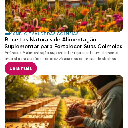
Neste guia completo, vamos explorar as principais estratégias
para proteger sua colmeia, focando em práticas sustentáveis de
apicultura saudável que não dependem de produtos químicos
sintéticos. Principais Pontos Importantes Por Que a Sanidade
Apícola É Fundamental para o […]
MANEJO E SAÚDE DAS COLMEIAS
Receitas Naturais de Alimentação
Suplementar para Fortalecer Suas Colmeias
Anúncios A alimentação suplementar representa um elemento
crucial para a saúde e sobrevivência das colmeias de abelhas
Apis mellifera no Brasil. Apicultores profissionais e pequenos
Leia mais
criadores enfrentam desafios constantes relacionados à
nutrição adequada de seus enxames, especialmente em
períodos de escassez de recursos florais. Compreender as
técnicas corretas de suplementação permite fortalecer as
colônias, aumentar sua resistência imunológica e potencializar a
produção de mel e própolis. As receitas naturais desenvolvidas
por especialistas brasileiros podem fazer toda a diferença na
manutenção de abelhas saudáveis e produtivas. Anúncios
Principais Pontos A Importância da Alimentação Suplementar
para Abelhas Apis mellifera A nutrição adequada é […]