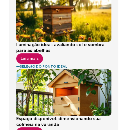
Iluminação ideal: avaliando sol e sombra
para as abelhas
Leia mais
SELEçãO DO PONTO IDEAL
Espaço disponível: dimensionando sua
colmeia na varanda