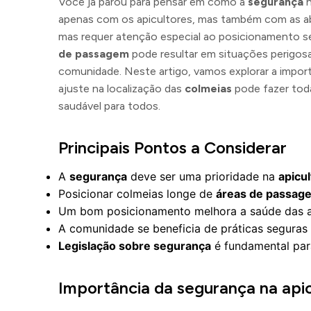
Você já parou para pensar em como a
segurança
n
apenas com os apicultores, mas também com as a
mas requer atenção especial ao posicionamento 
de passagem
pode resultar em situações perigosa
comunidade. Neste artigo, vamos explorar a impor
ajuste na localização das
colmeias
pode fazer tod
saudável para todos.
Principais Pontos a Considerar
A
segurança
deve ser uma prioridade na
apicul
Posicionar colmeias longe de
áreas de passag
Um bom posicionamento melhora a saúde das ab
A comunidade se beneficia de práticas seguras
Legislação sobre segurança
é fundamental par
Importância da segurança na apic