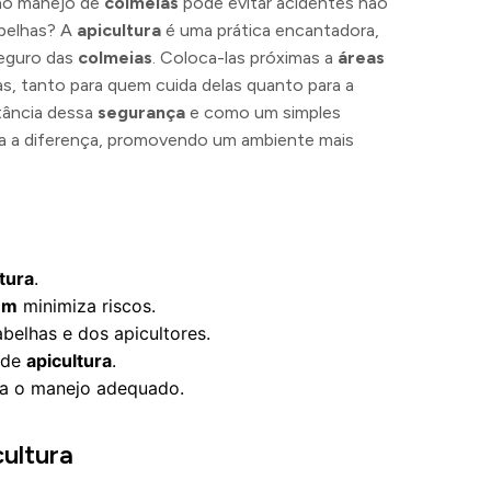
o manejo de
colmeias
pode evitar acidentes não
belhas? A
apicultura
é uma prática encantadora,
seguro das
colmeias
. Coloca-las próximas a
áreas
s, tanto para quem cuida delas quanto para a
tância dessa
segurança
e como um simples
a a diferença, promovendo um ambiente mais
tura
.
em
minimiza riscos.
elhas e dos apicultores.
 de
apicultura
.
a o manejo adequado.
ultura