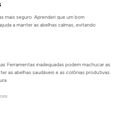
s
as mais seguro. Aprenderi que um bom
juda a manter as abelhas calmas, evitando
has
. Ferramentas inadequadas podem machucar as
er as abelhas saudáveis e as colônias produtivas.
ura.
CIOS