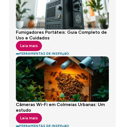
Fumigadores Portáteis: Guia Completo de
Uso e Cuidados
Leia mais
FERRAMENTAS DE INSPEçãO
Câmeras Wi-Fi em Colmeias Urbanas: Um
estudo
Leia mais
FERRAMENTAS DE INSPEçãO