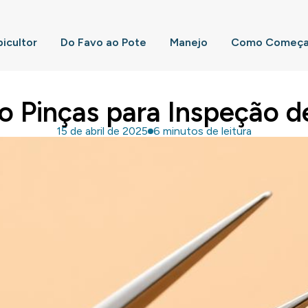
picultor
Do Favo ao Pote
Manejo
Como Começar
o Pinças para Inspeção d
15 de abril de 2025
6 minutos de leitura