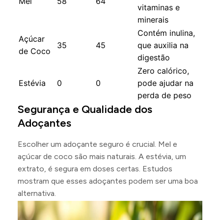
Mel
58
64
vitaminas e
minerais
Contém inulina,
Açúcar
35
45
que auxilia na
de Coco
digestão
Zero calórico,
Estévia
0
0
pode ajudar na
perda de peso
Segurança e Qualidade dos
Adoçantes
Escolher um adoçante seguro é crucial. Mel e
açúcar de coco são mais naturais. A estévia, um
extrato, é segura em doses certas. Estudos
mostram que esses adoçantes podem ser uma boa
alternativa.