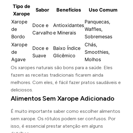
Tipo de
Sabor
Benefícios
Uso Comum
Xarope
Xarope
Panquecas,
Doce e
Antioxidantes
de
Waffles,
Carvalho
e Minerais
Bordo
Sobremesas
Xarope
Chás,
Doce e
Baixo Índice
de
Smoothies,
Suave
Glicêmico
Agave
Molhos
Os xaropes naturais são bons para a saúde. Eles
fazem as receitas tradicionais ficarem ainda
melhores. Com eles, é fácil fazer pratos saudáveis e
deliciosos.
Alimentos Sem Xarope Adicionado
É muito importante saber como escolher alimentos
sem xarope. Os rótulos podem ser confusos. Por
isso, é essencial prestar atenção em alguns