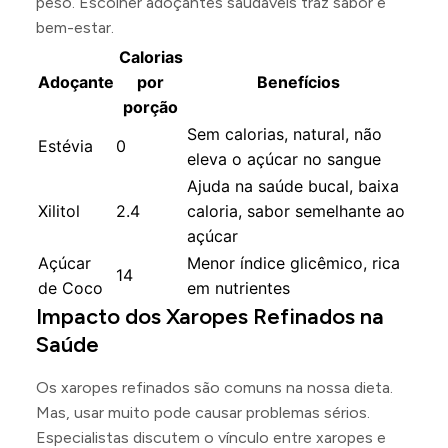
peso. Escolher adoçantes saudáveis traz sabor e
bem-estar.
Calorias
Adoçante
por
Benefícios
porção
Sem calorias, natural, não
Estévia
0
eleva o açúcar no sangue
Ajuda na saúde bucal, baixa
Xilitol
2.4
caloria, sabor semelhante ao
açúcar
Açúcar
Menor índice glicêmico, rica
14
de Coco
em nutrientes
Impacto dos Xaropes Refinados na
Saúde
Os xaropes refinados são comuns na nossa dieta.
Mas, usar muito pode causar problemas sérios.
Especialistas discutem o vínculo entre xaropes e