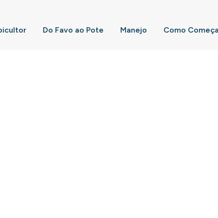
picultor
Do Favo ao Pote
Manejo
Como Começar