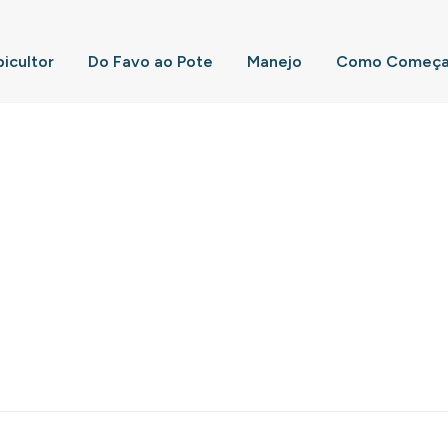
picultor
Do Favo ao Pote
Manejo
Como Começar