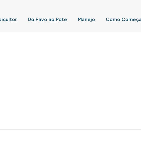
picultor
Do Favo ao Pote
Manejo
Como Começar