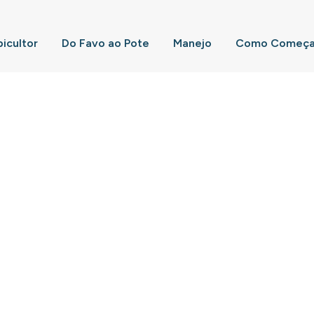
picultor
Do Favo ao Pote
Manejo
Como Começar