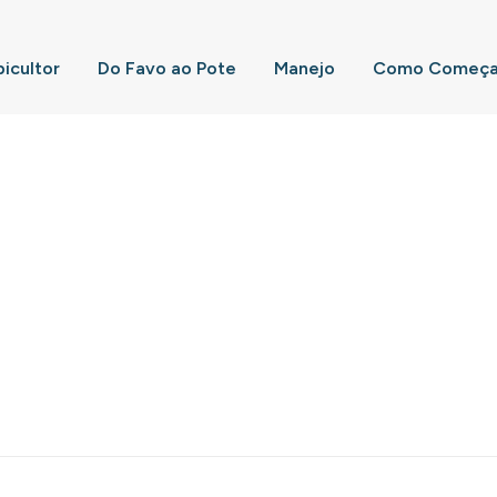
picultor
Do Favo ao Pote
Manejo
Como Começar