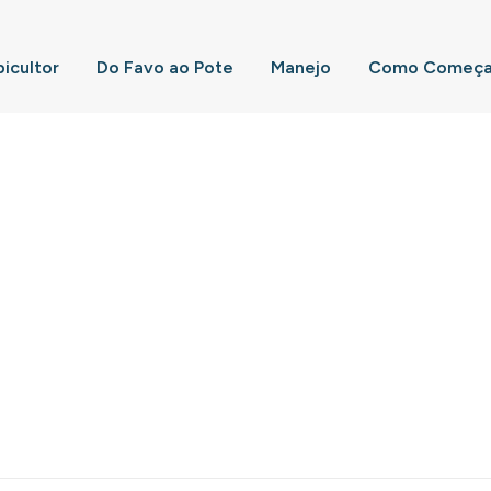
picultor
Do Favo ao Pote
Manejo
Como Começar