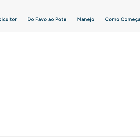
picultor
Do Favo ao Pote
Manejo
Como Começar