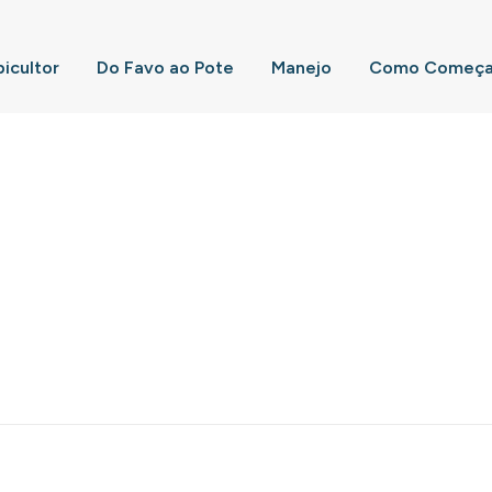
picultor
Do Favo ao Pote
Manejo
Como Começar