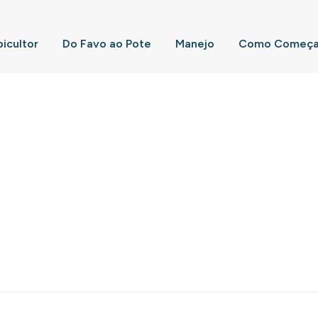
picultor
Do Favo ao Pote
Manejo
Como Começar