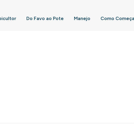
picultor
Do Favo ao Pote
Manejo
Como Começar