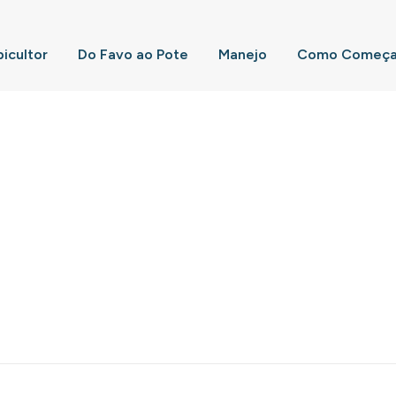
picultor
Do Favo ao Pote
Manejo
Como Começar