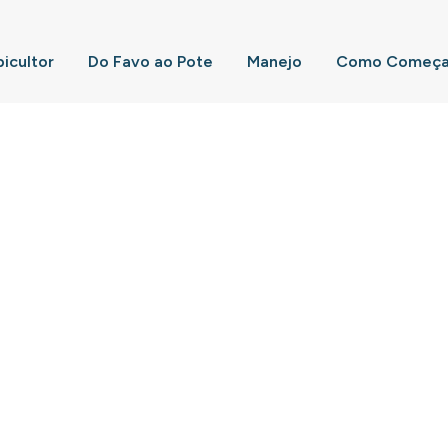
picultor
Do Favo ao Pote
Manejo
Como Começar