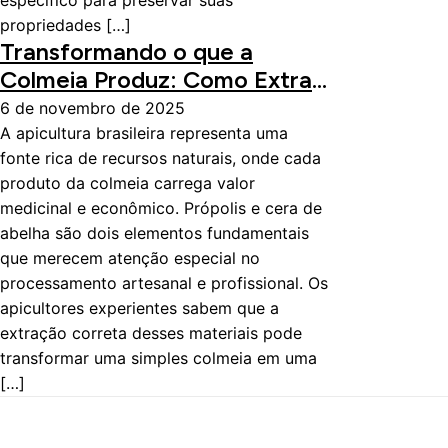
específico para preservar suas
propriedades […]
Transformando o que a
Colmeia Produz: Como Extrair
e Processar Própolis e Cera
6 de novembro de 2025
Naturalmente
A apicultura brasileira representa uma
fonte rica de recursos naturais, onde cada
produto da colmeia carrega valor
medicinal e econômico. Própolis e cera de
abelha são dois elementos fundamentais
que merecem atenção especial no
processamento artesanal e profissional. Os
apicultores experientes sabem que a
extração correta desses materiais pode
transformar uma simples colmeia em uma
[…]