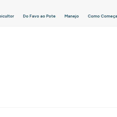
picultor
Do Favo ao Pote
Manejo
Como Começar