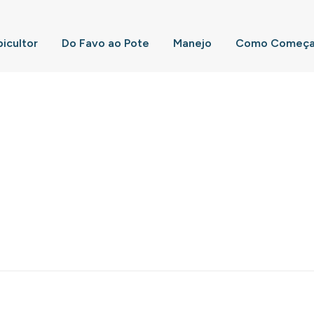
picultor
Do Favo ao Pote
Manejo
Como Começar