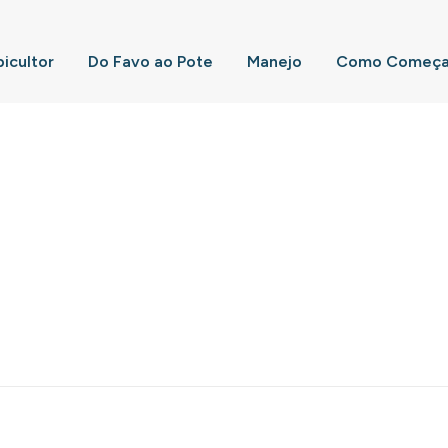
picultor
Do Favo ao Pote
Manejo
Como Começar