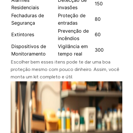
Alarmes
Detecção de
150
Residenciais
invasões
Fechaduras de
Proteção de
80
Segurança
entradas
Prevenção de
Extintores
60
incêndios
Dispositivos de
Vigilância em
300
Monitoramento
tempo real
Escolher bem esses itens pode te dar uma boa
proteção mesmo com pouco dinheiro. Assim, você
monta um kit completo e útil.